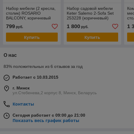
Набор мебели (2 кресла,
Набор садовой мебели
Ком
столик) ROSARIO
Keter Salemo 2-Sofa Set
мес
BALCONY, коричневый
253228 (коричневый)
сто
гр
799
1 800
1 
руб.
руб.
Купить
Купить
О нас
83% положительных из 6 отзывов за год
Работает с 10.03.2015
г. Минск
ул.Стебенева,2 корпус 8, Минск, Беларусь
Контакты
Сегодня работает с 09:00 до 21:00
Показать весь график работы