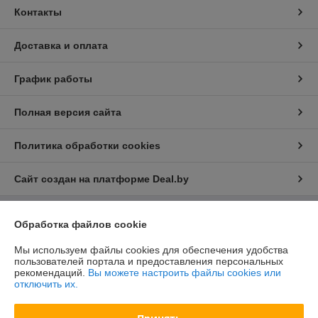
Контакты
Доставка и оплата
График работы
Полная версия сайта
Политика обработки cookies
Сайт создан на платформе Deal.by
Обработка файлов cookie
Информация для покупателя
Юридическое лицо:
ООО "БелХайлер"
Мы используем файлы cookies для обеспечения удобства
220024, г. Минск, ул. Стебенева, 2А, оф. 21
пользователей портала и предоставления персональных
рекомендаций.
Вы можете настроить файлы cookies или
Регистрационный номер ЕГР: 193304407
отключить их.
УНП: 193304407