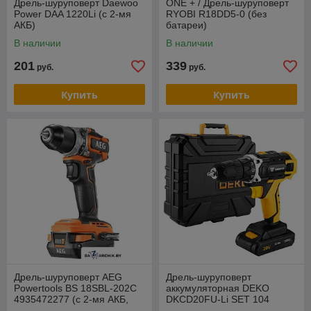
Дрель-шуруповерт Daewoo
ONE + / Дрель-шуруповерт
Power DAA 1220Li (с 2-мя
RYOBI R18DD5-0 (без
АКБ)
батареи)
В наличии
В наличии
201
339
руб.
руб.
Купить
Купить
Дрель-шуруповерт AEG
Дрель-шуруповерт
Powertools BS 18SBL-202C
аккумуляторная DEKO
4935472277 (с 2-мя АКБ,
DKCD20FU-Li SET 104
кейс)