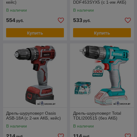
кейс)
DDF453SYX5 (с 1-им АКБ)
В наличии
В наличии
554
533
руб.
руб.
Купить
Купить
Дрель-шуруповерт Oasis
Дрель-шуруповерт Total
ASB-18A (с 2-мя АКБ, кейс)
TDLI200515 (без АКБ)
В наличии
В наличии
214
114
руб.
руб.