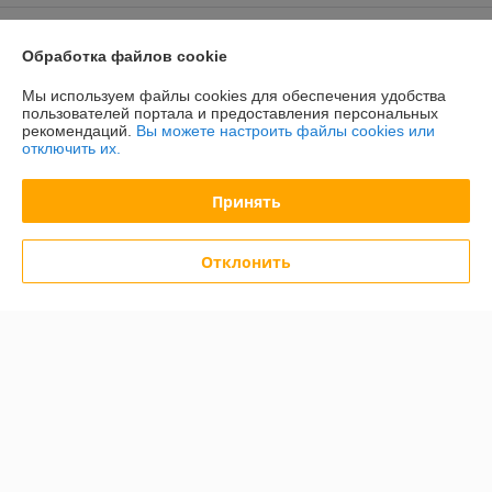
Контакты
Обработка файлов cookie
Доставка и оплата
Мы используем файлы cookies для обеспечения удобства
пользователей портала и предоставления персональных
рекомендаций.
Вы можете настроить файлы cookies или
График работы
отключить их.
Полная версия сайта
Принять
Политика обработки cookies
Отклонить
Сайт создан на платформе Deal.by
Информация для покупателя
Юридическое лицо:
ООО "БелХайлер"
220024, г. Минск, ул. Стебенева, 2А, оф. 21
Регистрационный номер ЕГР: 193304407
УНП: 193304407