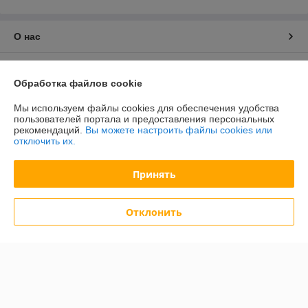
О нас
Контакты
Обработка файлов cookie
Доставка и оплата
Мы используем файлы cookies для обеспечения удобства
пользователей портала и предоставления персональных
рекомендаций.
Вы можете настроить файлы cookies или
График работы
отключить их.
Полная версия сайта
Принять
Политика обработки cookies
Отклонить
Сайт создан на платформе Deal.by
Информация для покупателя
Юридическое лицо:
ООО "БелХайлер"
220024, г. Минск, ул. Стебенева, 2А, оф. 21