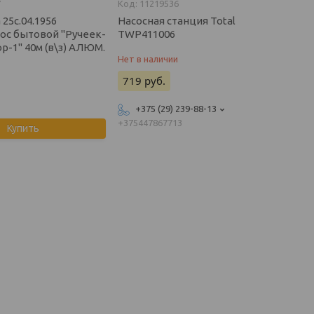
7
11219536
 25с.04.1956
Насосная станция Total
ос бытовой ''Ручеек-
TWP411006
-1'' 40м (в\з) АЛЮМ.
Нет в наличии
719
руб.
+375 (29) 239-88-13
+375447867713
Купить