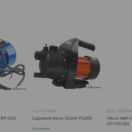
8173984
1003330
 BP-05D
Садовый насос Skiper PG800
Насос A&P C
AP118C002
В наличии