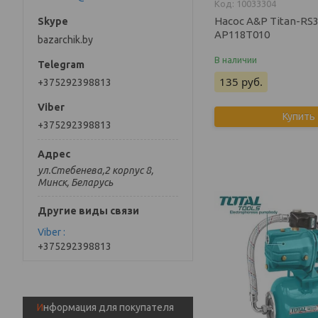
10033304
Насос A&P Titan-RS3
AP118T010
bazarchik.by
В наличии
135
руб.
+375292398813
Купить
+375292398813
ул.Стебенева,2 корпус 8,
Минск, Беларусь
Другие виды связи
Viber
+375292398813
Информация для покупателя