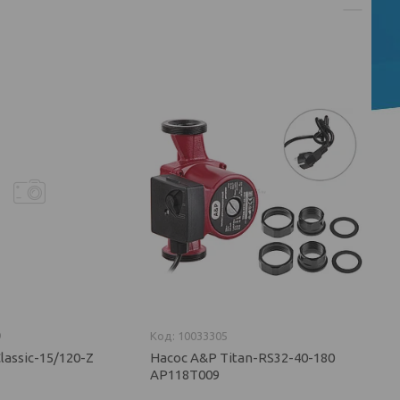
9
10033305
lassic-15/120-Z
Насос A&P Titan-RS32-40-180
AP118T009