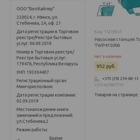
ООО "БелХайлер"
220024, г. Минск, ул.
Стебенева, 2А, оф. 21
Дата регистрации в Торговом
11219537
реестре/Реестре бытовых
Насосная станция To
услуг: 06.09.2019
TWP415006
Номер в Торговом реестре/
Нет в наличии
Реестре бытовых услуг:
179478, Республика Беларусь
952
руб.
УНП: 193304407
+375 (29) 239-88-13
Регистрационный орган:
+375447867713
Мингорисполком
Дата регистрации компании:
02.09.2019
Местонахождение книги
замечаний и предложений:
ул.Стебенева,2
Режим работы:
Время