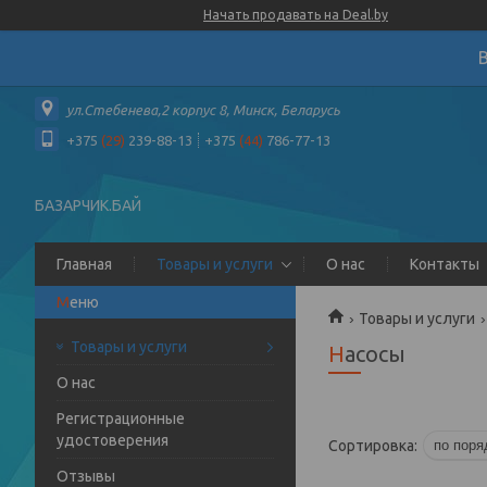
Начать продавать на Deal.by
ул.Стебенева,2 корпус 8, Минск, Беларусь
+375
(29)
239-88-13
+375
(44)
786-77-13
БАЗАРЧИК.БАЙ
Главная
Товары и услуги
О нас
Контакты
Товары и услуги
Товары и услуги
Насосы
О нас
Регистрационные
удостоверения
Отзывы