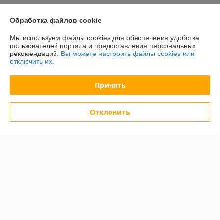
Контакты
Обработка файлов cookie
Доставка и оплата
Мы используем файлы cookies для обеспечения удобства
пользователей портала и предоставления персональных
рекомендаций.
Вы можете настроить файлы cookies или
График работы
отключить их.
Полная версия сайта
Принять
Политика обработки cookies
Отклонить
Сайт создан на платформе Deal.by
Информация для покупателя
Юридическое лицо:
ООО "БелХайлер"
220024, г. Минск, ул. Стебенева, 2А, оф. 21
Регистрационный номер ЕГР: 193304407
УНП: 193304407