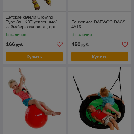
Детские качели Growing
Type 3в1 KBT усиленные/
Бензопила DAEWOO DACS
лайм/бирюза/оранж., арт.
4516
133.001.007.005
В наличии
В наличии
166
450
руб.
руб.
Купить
Купить