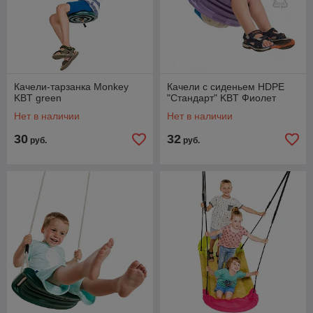
Качели-тарзанка Monkey
Качели с сиденьем HDPE
KBT green
"Стандарт" KBT Фиолет
Нет в наличии
Нет в наличии
30
32
руб.
руб.