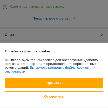
Сделка подтверждена через корзину
Показать все отзывы
О нас
Контакты
Обработка файлов cookie
Доставка и оплата
Мы используем файлы cookies для обеспечения удобства
пользователей портала и предоставления персональных
рекомендаций.
Вы можете настроить файлы cookies или
График работы
отключить их.
Полная версия сайта
Принять
Политика обработки cookies
Отклонить
Сайт создан на платформе Deal.by