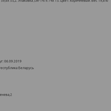
9,6х 55,2. Упаковка ,см-147х 74х 15. Цвет: коричневый. Вес 19,8 кг
г: 06.09.2019
Республика Беларусь
енева,2