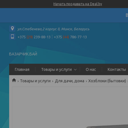
Начать продавать на Deal.by
ул.Стебенева,2 корпус 8, Минск, Беларусь
+375
(29)
239-88-13
+375
(44)
786-77-13
БАЗАРЧИК.БАЙ
Главная
Товары и услуги
О нас
Контакты
Товары и услуги
Для дачи, дома
Хозблоки (бытовки)