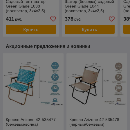
Садовый тент-шатер
Шатер (беседка) садовый
Са
Green Glade 1038
Green Glade 1044
Gre
(полиэстер, 3х4х2,5)
(полиэстер, 3х4х2,5)
(по
411
378
38
руб.
руб.
Купить
Купить
Акционные предложения и новинки
Кресло Arizone 42-535477
Кресло Arizone 42-535478
(бежевый/волна)
(черный/бежевый)