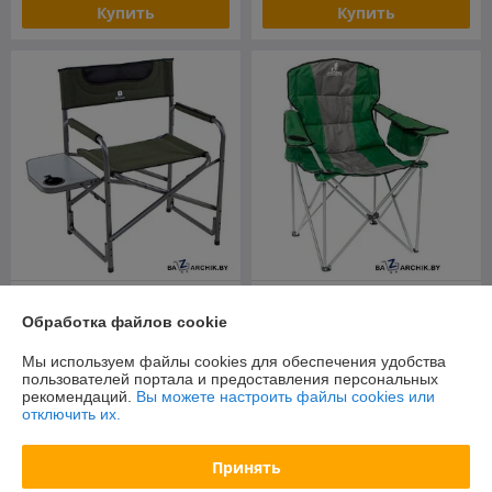
Купить
Купить
Кресло BTrace Durable 150
Кресло Coyote HKC-1003B
F0498
(зеленый/серый)
Обработка файлов cookie
В наличии
В наличии
Мы используем файлы cookies для обеспечения удобства
пользователей портала и предоставления персональных
266,40
125,50
руб.
руб.
рекомендаций.
Вы можете настроить файлы cookies или
отключить их.
Купить
Купить
Принять