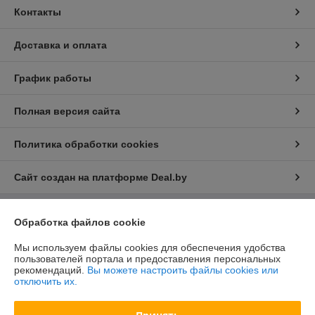
Контакты
Доставка и оплата
График работы
Полная версия сайта
Политика обработки cookies
Сайт создан на платформе Deal.by
Обработка файлов cookie
Информация для покупателя
Юридическое лицо:
ООО "БелХайлер"
Мы используем файлы cookies для обеспечения удобства
220024, г. Минск, ул. Стебенева, 2А, оф. 21
пользователей портала и предоставления персональных
рекомендаций.
Вы можете настроить файлы cookies или
Регистрационный номер ЕГР: 193304407
отключить их.
УНП: 193304407