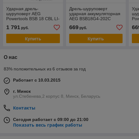
Ударная дрель-
Дрель-шуруповерт
Уда
шуруповерт AEG
ударная аккумуляторная
шу
Powertools BSB 18 CBL LI-
AEG BSB18G4-202C
Pow
502C 4935459396 (с 2-мя
202
1 791
669
66
руб.
руб.
АКБ)
АКБ
Купить
Купить
О нас
83% положительных из 6 отзывов за год
Работает с 10.03.2015
г. Минск
ул.Стебенева,2 корпус 8, Минск, Беларусь
Контакты
Сегодня работает с 09:00 до 21:00
Показать весь график работы