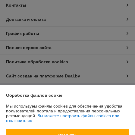
Контакты
Доставка и оплата
График работы
Полная версия сайта
Политика обработки cookies
Сайт создан на платформе Deal.by
Обработка файлов cookie
Информация для покупателя
Юридическое лицо:
ООО "БелХайлер"
Мы используем файлы cookies для обеспечения удобства
220024, г. Минск, ул. Стебенева, 2А, оф. 21
пользователей портала и предоставления персональных
рекомендаций.
Вы можете настроить файлы cookies или
Регистрационный номер ЕГР: 193304407
отключить их.
УНП: 193304407