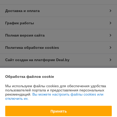
Доставка и оплата
График работы
Полная версия сайта
Политика обработки cookies
Сайт создан на платформе Deal.by
Обработка файлов cookie
Информация для покупателя
Юридическое лицо:
ООО "БелХайлер"
Мы используем файлы cookies для обеспечения удобства
220024, г. Минск, ул. Стебенева, 2А, оф. 21
пользователей портала и предоставления персональных
рекомендаций.
Вы можете настроить файлы cookies или
Регистрационный номер ЕГР: 193304407
отключить их.
УНП: 193304407
Принять
Регистрационный орган: Мингорисполком