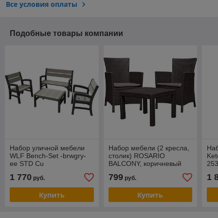
Все условия оплаты
Подобные товары компании
Набор уличной мебели
Набор мебели (2 кресла,
На
WLF Bench-Set -brwgry-
столик) ROSARIO
Ket
ee STD Cu
BALCONY, коричневый
253
1 770
799
1 
руб.
руб.
Купить
Купить