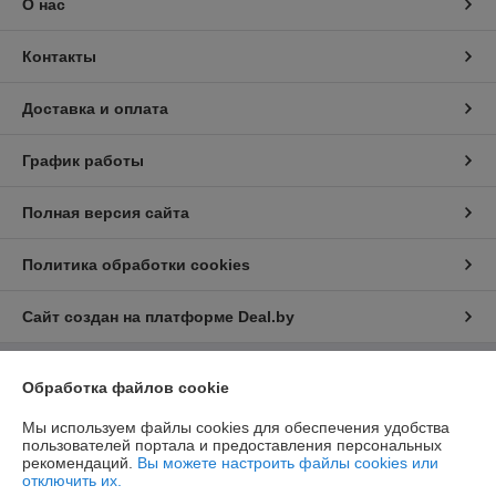
О нас
Контакты
Доставка и оплата
График работы
Полная версия сайта
Политика обработки cookies
Сайт создан на платформе Deal.by
Обработка файлов cookie
Информация для покупателя
Юридическое лицо:
ООО "БелХайлер"
Мы используем файлы cookies для обеспечения удобства
220024, г. Минск, ул. Стебенева, 2А, оф. 21
пользователей портала и предоставления персональных
рекомендаций.
Вы можете настроить файлы cookies или
Регистрационный номер ЕГР: 193304407
отключить их.