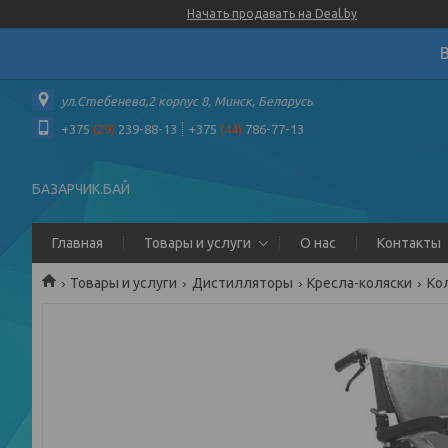
Начать продавать на Deal.by
ул.Стебенева,2 корпус 8, Минск, Беларусь
+375
(29)
239-88-13
+375
(44)
786-77-13
БАЗАРЧИК.БАЙ
Главная
Товары и услуги
О нас
Контакты
Товары и услуги
Дистилляторы
Кресла-коляски
Кол