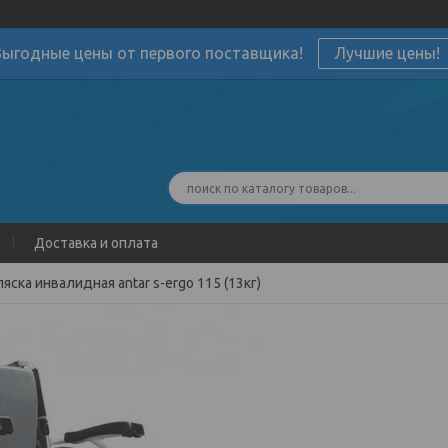
Выгодные цены от первого поставщика!
Лучшие цены!
Доставка и оплата
яска инвалидная antar s-ergo 115 (13кг)