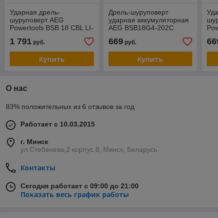
Ударная дрель-
Дрель-шуруповерт
Уда
шуруповерт AEG
ударная аккумуляторная
шу
Powertools BSB 18 CBL LI-
AEG BSB18G4-202C
Pow
502C 4935459396 (с 2-мя
202
1 791
669
66
руб.
руб.
АКБ)
АКБ
Купить
Купить
О нас
83% положительных из 6 отзывов за год
Работает с 10.03.2015
г. Минск
ул.Стебенева,2 корпус 8, Минск, Беларусь
Контакты
Сегодня работает с 09:00 до 21:00
Показать весь график работы