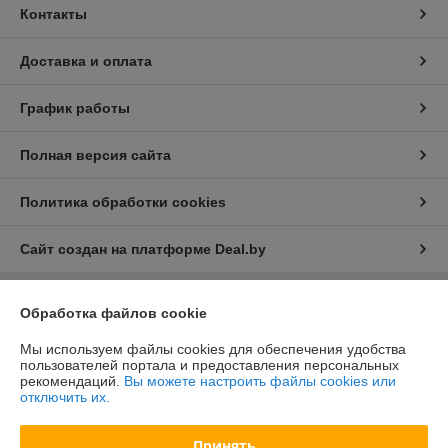
Контакты
Доставка и оплата
График работы
Полная версия сайта
Политика обработки cookies
Сайт создан на платформе Deal.by
Обработка файлов cookie
Информация для покупателя
Юридическое лицо:
ООО "БелХайлер"
Мы используем файлы cookies для обеспечения удобства
220024, г. Минск, ул. Стебенева, 2А, оф. 21
пользователей портала и предоставления персональных
рекомендаций.
Вы можете настроить файлы cookies или
Регистрационный номер ЕГР: 193304407
отключить их.
УНП: 193304407
Принять