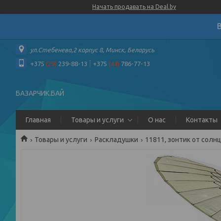
Начать продавать на Deal.by
ул.Стебенева,2 корпус 8, Минск, Беларусь
+375
(29)
239-88-13
+375
(44)
786-77-13
БАЗАРЧИК.БАЙ
Главная
Товары и услуги
О нас
Контакты
Товары и услуги
Раскладушки
11811, зонтик от солнц