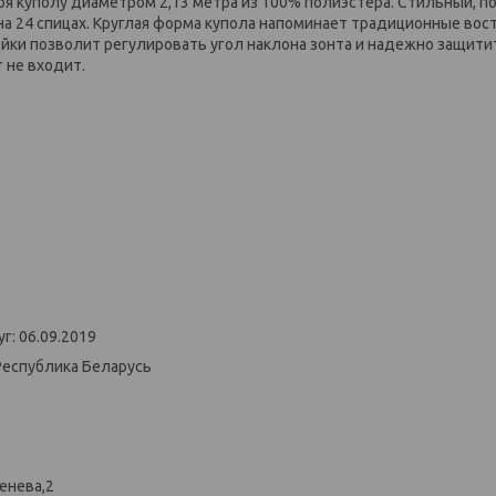
 куполу диаметром 2,13 метра из 100% полиэстера. Стильный, п
на 24 спицах. Круглая форма купола напоминает традиционные вос
йки позволит регулировать угол наклона зонта и надежно защити
 не входит.
г: 06.09.2019
Республика Беларусь
енева,2