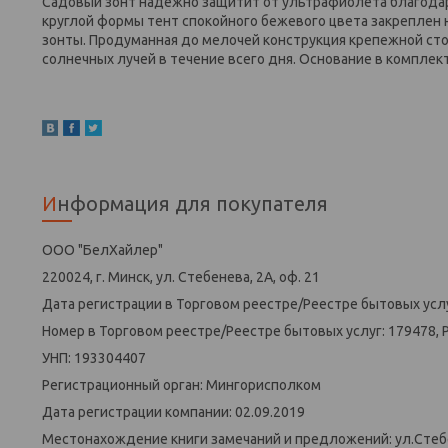
Садовый зонт надежно защитит от ультрафиолета благодаря
круглой формы тент спокойного бежевого цвета закреплен 
зонты. Продуманная до мелочей конструкция крепежной сто
солнечных лучей в течение всего дня. Основание в комплект
Информация для покупателя
ООО "БелХайлер"
220024, г. Минск, ул. Стебенева, 2А, оф. 21
Дата регистрации в Торговом реестре/Реестре бытовых услу
Номер в Торговом реестре/Реестре бытовых услуг: 179478, 
УНП: 193304407
Регистрационный орган: Мингорисполком
Дата регистрации компании: 02.09.2019
Местонахождение книги замечаний и предложений: ул.Стеб