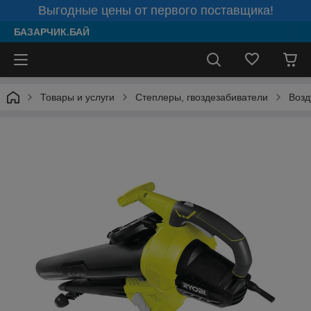
Выгодные цены от первого поставщика!
БАЗАРЧИК.БАЙ
Товары и услуги
Степлеры, гвоздезабиватели
Возд