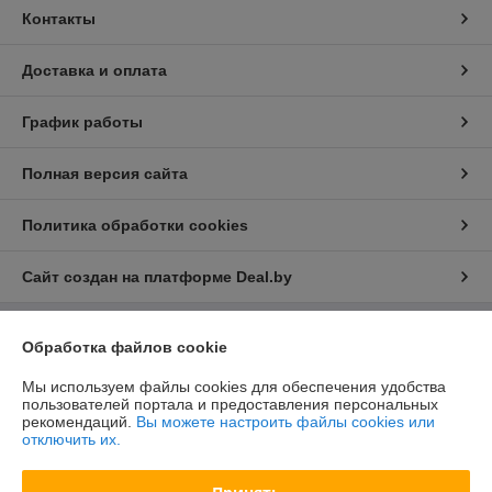
Контакты
Доставка и оплата
График работы
Полная версия сайта
Политика обработки cookies
Сайт создан на платформе Deal.by
Обработка файлов cookie
Информация для покупателя
Юридическое лицо:
ООО "БелХайлер"
Мы используем файлы cookies для обеспечения удобства
220024, г. Минск, ул. Стебенева, 2А, оф. 21
пользователей портала и предоставления персональных
рекомендаций.
Вы можете настроить файлы cookies или
Регистрационный номер ЕГР: 193304407
отключить их.
УНП: 193304407