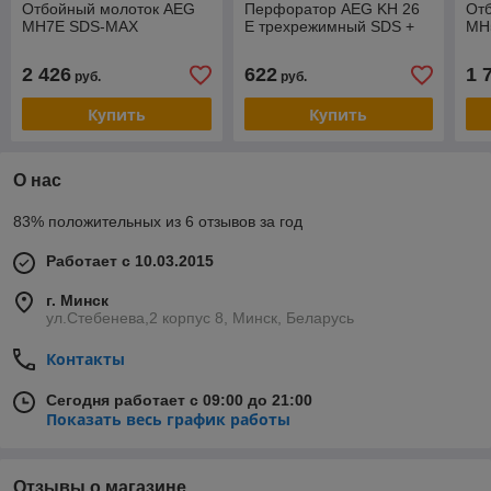
Отбойный молоток AEG
Перфоратор AEG KH 26
От
MH7E SDS-MAX
E трехрежимный SDS +
MH
2 426
622
1 
руб.
руб.
Купить
Купить
О нас
83% положительных из 6 отзывов за год
Работает с 10.03.2015
г. Минск
ул.Стебенева,2 корпус 8, Минск, Беларусь
Контакты
Сегодня работает с 09:00 до 21:00
Показать весь график работы
Отзывы о магазине