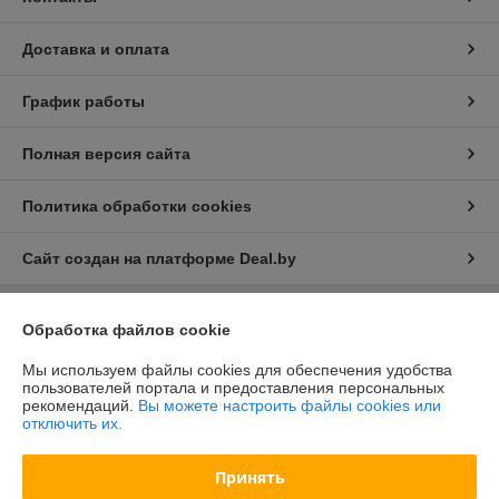
Доставка и оплата
График работы
Полная версия сайта
Политика обработки cookies
Сайт создан на платформе Deal.by
Обработка файлов cookie
Информация для покупателя
Юридическое лицо:
ООО "БелХайлер"
Мы используем файлы cookies для обеспечения удобства
220024, г. Минск, ул. Стебенева, 2А, оф. 21
пользователей портала и предоставления персональных
рекомендаций.
Вы можете настроить файлы cookies или
Регистрационный номер ЕГР: 193304407
отключить их.
УНП: 193304407
Принять
Регистрационный орган: Мингорисполком