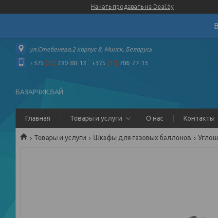
Начать продавать на Deal.by
ул.Стебенева,2 корпус 8, Минск, Беларусь
+375
(29)
239-88-13
+375
(44)
786-77-13
БАЗАРЧИК.БАЙ
Главная
Товары и услуги
О нас
Контакты
Товары и услуги
Шкафы для газовых баллонов
Углош