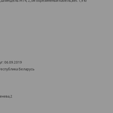
,шпиндель М14, 2,5м обрезиненый кабель,вес 1,9 кг
г: 06.09.2019
Республика Беларусь
енева,2