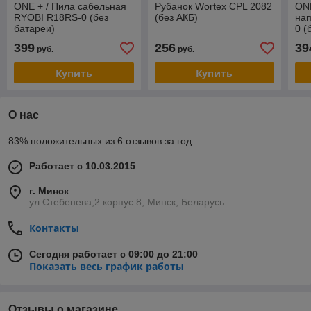
ONE + / Пила сабельная
Рубанок Wortex CPL 2082
ONE
RYOBI R18RS-0 (без
(без АКБ)
на
батареи)
0 (
399
256
39
руб.
руб.
Купить
Купить
О нас
83% положительных из 6 отзывов за год
Работает с 10.03.2015
г. Минск
ул.Стебенева,2 корпус 8, Минск, Беларусь
Контакты
Сегодня работает с 09:00 до 21:00
Показать весь график работы
Отзывы о магазине