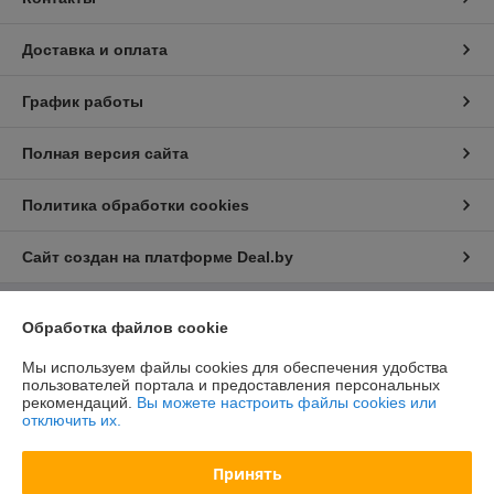
Доставка и оплата
График работы
Полная версия сайта
Политика обработки cookies
Сайт создан на платформе Deal.by
Обработка файлов cookie
Информация для покупателя
Юридическое лицо:
ООО "БелХайлер"
Мы используем файлы cookies для обеспечения удобства
220024, г. Минск, ул. Стебенева, 2А, оф. 21
пользователей портала и предоставления персональных
рекомендаций.
Вы можете настроить файлы cookies или
Регистрационный номер ЕГР: 193304407
отключить их.
УНП: 193304407
Принять
Регистрационный орган: Мингорисполком