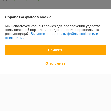
Показать все отзывы
Обработка файлов cookie
Мы используем файлы cookies для обеспечения удобства
О нас
пользователей портала и предоставления персональных
рекомендаций.
Вы можете настроить файлы cookies или
отключить их.
Контакты
Принять
Доставка и оплата
Отклонить
График работы
Полная версия сайта
Политика обработки cookies
Сайт создан на платформе Deal.by