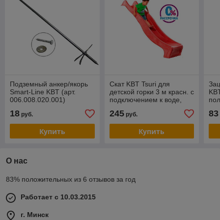
Подземный анкер/якорь
Скат KBT Tsuri для
За
Smart-Line KBT (арт.
детской горки 3 м красн. с
KBT
006.008.020.001)
подключением к воде,
пол
арт. 402.015.001.001
347
18
245
83
руб.
руб.
Купить
Купить
О нас
83% положительных из 6 отзывов за год
Работает с 10.03.2015
г. Минск