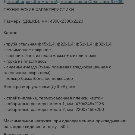
Детский игровой комплекс/детские качели Солнышко-6 с660
ТЕХНИЧЕСКИЕ ХАРАКТЕРИСТИКИ:
Размеры (ДхШхВ), мм: 4390х2380х2120
Каркас:
- труба стальная ф45х1,4; ф22х1,4; ф51х1,4; ф32х1,4
- полимерное покрытие
- сидения: 3 шт. из пластмассы + качели гнездо
- горка из пластмассы
- сиденье-гнездо (ткань плащевая гладкокрашенная с
пленочным покрытием)
- кольцо баскетбольное подвесное
Вид и размер упаковки (ДхШхВ), мм:
- стрейтч-пленка, термоусадочная пленка, картон
- габаритные размеры места 1, мм: 470х245х2135
- габаритные размеры места 2, мм: 2200х450х250
Максимальная нагрузка: при одновременном прикладывании
на каждое сидение и горку - 50 кг
Вес изделия, кг: