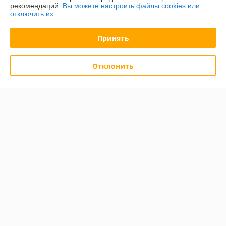
рекомендаций.
Вы можете настроить файлы cookies или
отключить их.
Контакты
Принять
Доставка и оплата
Отклонить
График работы
Полная версия сайта
Политика обработки cookies
Сайт создан на платформе Deal.by
Информация для покупателя
Юридическое лицо:
ООО "БелХайлер"
220024, г. Минск, ул. Стебенева, 2А, оф. 21
Регистрационный номер ЕГР: 193304407
УНП: 193304407