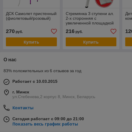
ДСК Самолет пристенный
Стремянка 3 ступени ал.
Дет
(фиолетовый/розовый)
2-х сторонняя с
ко
увеличенной площадкой
(260мм) серия NV212
270
216
12
руб.
руб.
Новая высота
Купить
Купить
О нас
83% положительных из 6 отзывов за год
Работает с 10.03.2015
г. Минск
ул.Стебенева,2 корпус 8, Минск, Беларусь
Контакты
Сегодня работает с 09:00 до 21:00
Показать весь график работы