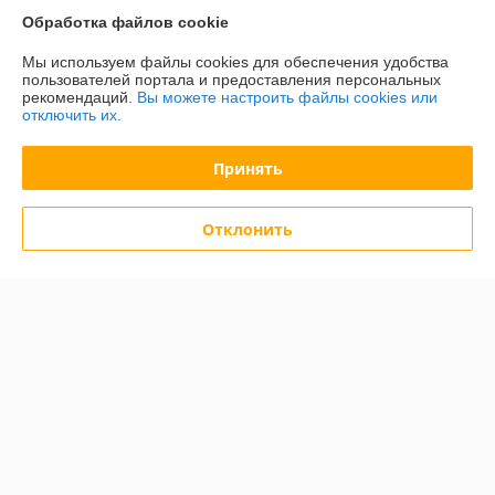
Обработка файлов cookie
Мы используем файлы cookies для обеспечения удобства
О нас
пользователей портала и предоставления персональных
рекомендаций.
Вы можете настроить файлы cookies или
отключить их.
Контакты
Принять
Доставка и оплата
Отклонить
График работы
Полная версия сайта
Политика обработки cookies
Сайт создан на платформе Deal.by
Информация для покупателя
Юридическое лицо:
ООО "БелХайлер"