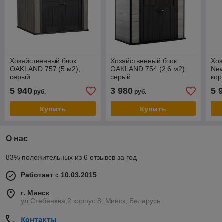
Хозяйственный блок
Хозяйственный блок
Хоз
OAKLAND 757 (5 м2),
OAKLAND 754 (2,6 м2),
New
серый
серый
ко
5 940
3 980
5 
руб.
руб.
Купить
Купить
О нас
83% положительных из 6 отзывов за год
Работает с 10.03.2015
г. Минск
ул.Стебенева,2 корпус 8, Минск, Беларусь
Контакты