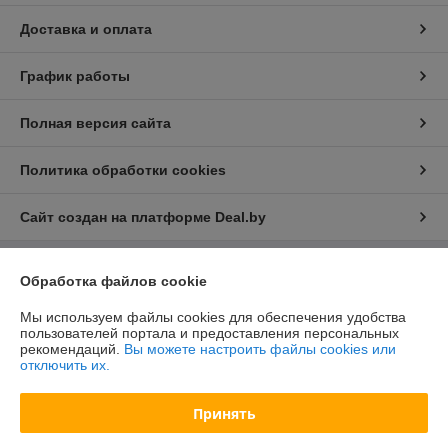
Доставка и оплата
График работы
Полная версия сайта
Политика обработки cookies
Сайт создан на платформе Deal.by
Обработка файлов cookie
Информация для покупателя
Юридическое лицо:
ООО "БелХайлер"
Мы используем файлы cookies для обеспечения удобства
220024, г. Минск, ул. Стебенева, 2А, оф. 21
пользователей портала и предоставления персональных
рекомендаций.
Вы можете настроить файлы cookies или
Регистрационный номер ЕГР: 193304407
отключить их.
УНП: 193304407
Принять
Регистрационный орган: Мингорисполком