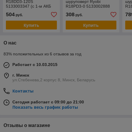
R18DD3-120S
шуруповерт Ryobi
шур
5133003347 (с 1-м АКБ
R18PD3-0 5133002888
R1
2.0 Ah, сумка)
(без АКБ)
(бе
504
308
78
руб.
руб.
Купить
Купить
О нас
83% положительных из 6 отзывов за год
Работает с 10.03.2015
г. Минск
ул.Стебенева,2 корпус 8, Минск, Беларусь
Контакты
Сегодня работает с 09:00 до 21:00
Показать весь график работы
Отзывы о магазине