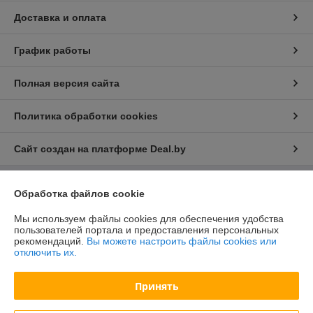
Доставка и оплата
График работы
Полная версия сайта
Политика обработки cookies
Сайт создан на платформе Deal.by
Обработка файлов cookie
Информация для покупателя
Юридическое лицо:
ООО "БелХайлер"
Мы используем файлы cookies для обеспечения удобства
220024, г. Минск, ул. Стебенева, 2А, оф. 21
пользователей портала и предоставления персональных
рекомендаций.
Вы можете настроить файлы cookies или
Регистрационный номер ЕГР: 193304407
отключить их.
УНП: 193304407
Принять
Регистрационный орган: Мингорисполком