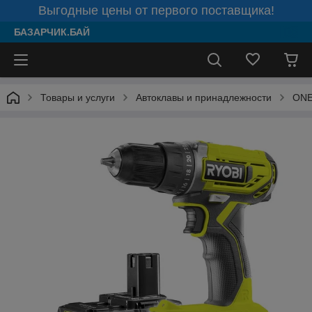
Выгодные цены от первого поставщика!
БАЗАРЧИК.БАЙ
Товары и услуги
Автоклавы и принадлежности
ONE