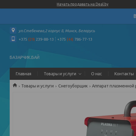
Начать продавать на Deal.by
ул.Стебенева,2 корпус 8, Минск, Беларусь
+375
(29)
239-88-13
+375
(44)
786-77-13
БАЗАРЧИК.БАЙ
Главная
Товары и услуги
О нас
Контакты
Товары и услуги
Снегоуборщик
Аппарат плазменной р