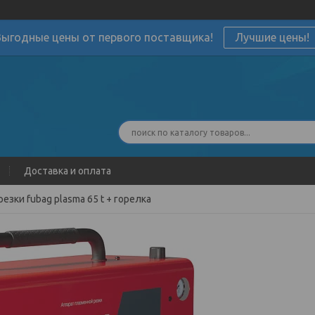
Выгодные цены от первого поставщика!
Лучшие цены!
Доставка и оплата
езки fubag plasma 65 t + горелка