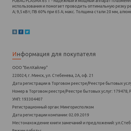
FUBAG PLASMA 65 T - надежный и мощный аппарат плазменно
использования и помогает проводить оптимальную резку реш
А; 9,5 кВт; ПВ 60% при 65 А; макс. Толщина стали 20 мм, алюми
Информация для покупателя
ООО "БелХайлер"
220024, г. Минск, ул. Стебенева, 2А, оф. 21
Дата регистрации в Торговом реестре/Реестре бытовых услу
Номер в Торговом реестре/Реестре бытовых услуг: 179478, 
УНП: 193304407
Регистрационный орган: Мингорисполком
Дата регистрации компании: 02.09.2019
Местонахождение книги замечаний и предложений: ул.Стеб
Режим работы: