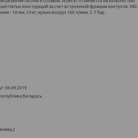
й резки металлов и сплавов. Агрегат отличается безопасностью
етчатых конструкций за счет встроенной функции контроля. 380 В
ния - 10 мм; 24 кг; нужен воздух 160 л/мин, 5..7 бар.
г: 06.09.2019
Республика Беларусь
енева,2