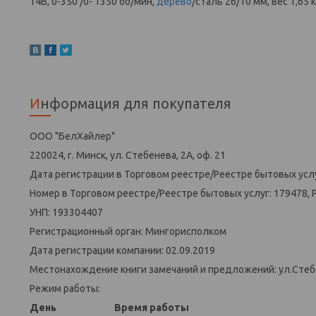
14В, 0-350 /0- 1350 об/мин,
дерево
/сталь 26/10 мм, вес 1,65 к
Информация для покупателя
ООО "БелХайлер"
220024, г. Минск, ул. Стебенева, 2А, оф. 21
Дата регистрации в Торговом реестре/Реестре бытовых услу
Номер в Торговом реестре/Реестре бытовых услуг: 179478, 
УНП: 193304407
Регистрационный орган: Мингорисполком
Дата регистрации компании: 02.09.2019
Местонахождение книги замечаний и предложений: ул.Стеб
Режим работы:
День
Время работы