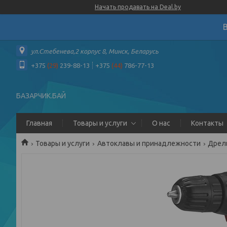
Начать продавать на Deal.by
ул.Стебенева,2 корпус 8, Минск, Беларусь
+375
(29)
239-88-13
+375
(44)
786-77-13
БАЗАРЧИК.БАЙ
Главная
Товары и услуги
О нас
Контакты
Товары и услуги
Автоклавы и принадлежности
Дрель