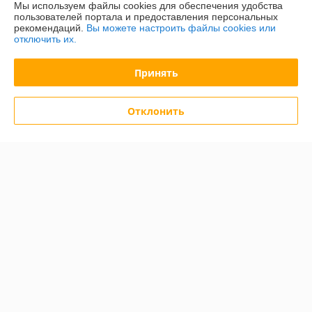
Мы используем файлы cookies для обеспечения удобства
пользователей портала и предоставления персональных
рекомендаций.
Вы можете настроить файлы cookies или
Доставка и оплата
отключить их.
График работы
Принять
Полная версия сайта
Отклонить
Политика обработки cookies
Сайт создан на платформе Deal.by
Информация для покупателя
Юридическое лицо:
ООО "БелХайлер"
220024, г. Минск, ул. Стебенева, 2А, оф. 21
Регистрационный номер ЕГР: 193304407
УНП: 193304407
Регистрационный орган: Мингорисполком