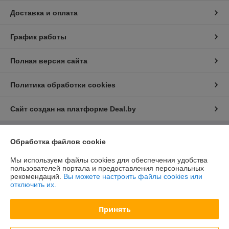
Доставка и оплата
График работы
Полная версия сайта
Политика обработки cookies
Сайт создан на платформе Deal.by
Обработка файлов cookie
Информация для покупателя
Юридическое лицо:
ООО "БелХайлер"
Мы используем файлы cookies для обеспечения удобства
220024, г. Минск, ул. Стебенева, 2А, оф. 21
пользователей портала и предоставления персональных
рекомендаций.
Вы можете настроить файлы cookies или
Регистрационный номер ЕГР: 193304407
отключить их.
УНП: 193304407
Принять
Регистрационный орган: Мингорисполком