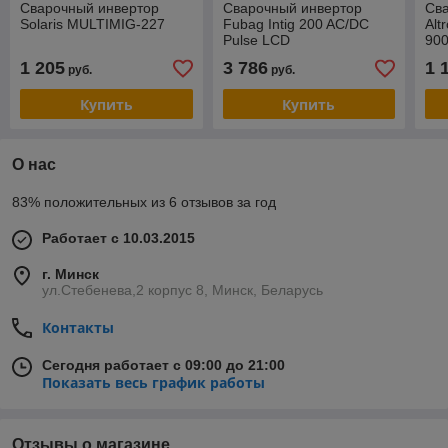
Сварочный инвертор
Сварочный инвертор
Св
Solaris MULTIMIG-227
Fubag Intig 200 AC/DC
Alt
Pulse LCD
90
1 205
3 786
1 
руб.
руб.
Купить
Купить
О нас
83% положительных из 6 отзывов за год
Работает с 10.03.2015
г. Минск
ул.Стебенева,2 корпус 8, Минск, Беларусь
Контакты
Сегодня работает с 09:00 до 21:00
Показать весь график работы
Отзывы о магазине