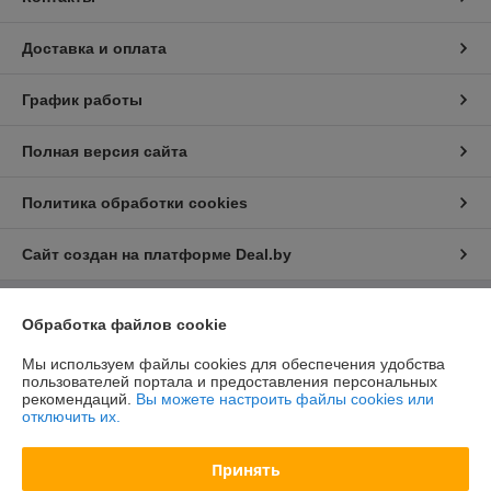
Доставка и оплата
График работы
Полная версия сайта
Политика обработки cookies
Сайт создан на платформе Deal.by
Обработка файлов cookie
Информация для покупателя
Юридическое лицо:
ООО "БелХайлер"
Мы используем файлы cookies для обеспечения удобства
220024, г. Минск, ул. Стебенева, 2А, оф. 21
пользователей портала и предоставления персональных
рекомендаций.
Вы можете настроить файлы cookies или
Регистрационный номер ЕГР: 193304407
отключить их.
УНП: 193304407
Принять
Регистрационный орган: Мингорисполком