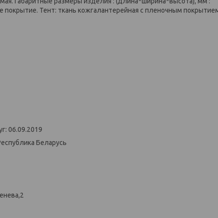
мая. Габаритные размеры изделия : (длина*ширина*высота), мм :
ое покрытие. Тент: ткань кожгалантерейная с пленочным покрытием
г: 06.09.2019
Республика Беларусь
енева,2