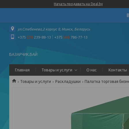
Начать продавать на Deal.by
ул.Стебенева,2 корпус 8, Минск, Беларусь
+375
(29)
239-88-13
+375
(44)
786-77-13
БАЗАРЧИК.БАЙ
Главная
Товары и услуги
О нас
Контакты
Товары и услуги
Раскладушки
Палатка торговая бизн