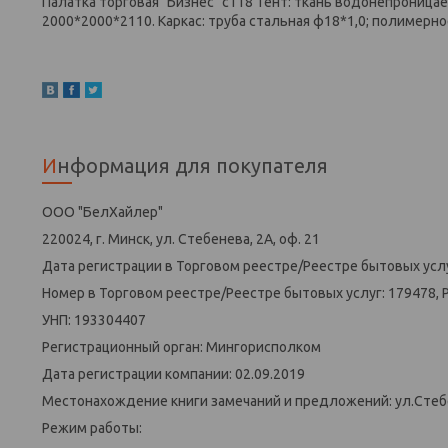
Палатка торговая "Бизнес" с118 Тент: ткань водонепроницае
2000*2000*2110. Каркас: труба стальная ф18*1,0; полимерн
Информация для покупателя
ООО "БелХайлер"
220024, г. Минск, ул. Стебенева, 2А, оф. 21
Дата регистрации в Торговом реестре/Реестре бытовых услу
Номер в Торговом реестре/Реестре бытовых услуг: 179478, 
УНП: 193304407
Регистрационный орган: Мингорисполком
Дата регистрации компании: 02.09.2019
Местонахождение книги замечаний и предложений: ул.Стеб
Режим работы: