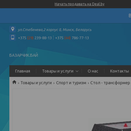
Начать продавать на Deal.by
ул.Стебенева,2 корпус 8, Минск, Беларусь
+375
(29)
239-88-13
+375
(44)
786-77-13
БАЗАРЧИК.БАЙ
Главная
Товары и услуги
О нас
Контакты
Товары и услуги
Спорт и туризм
Стол - трансформер "v