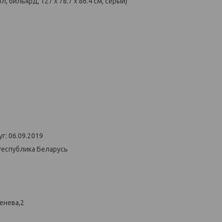
л, бильярд, 127 х 78.7 х 86.4 см, серый)
г: 06.09.2019
Республика Беларусь
енева,2