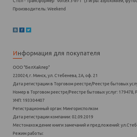
Стол - трансформер "Vortex 3-in-1" (3 игры: аэрохоккей, футбо
Производитель: Weekend
Информация для покупателя
ООО "БелХайлер"
220024, г. Минск, ул. Стебенева, 2А, оф. 21
Дата регистрации в Торговом реестре/Реестре бытовых услу
Номер в Торговом реестре/Реестре бытовых услуг: 179478, 
УНП: 193304407
Регистрационный орган: Мингорисполком
Дата регистрации компании: 02.09.2019
Местонахождение книги замечаний и предложений: ул.Стеб
Режим работы: