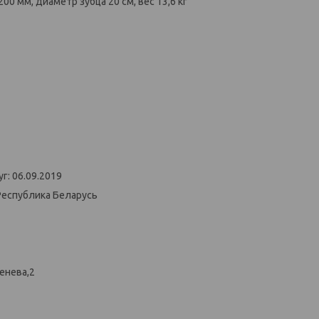
00 мм, диаметр зубца 20 см, вес 13,6 кг
г: 06.09.2019
Республика Беларусь
енева,2