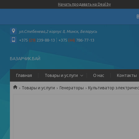
Начать продавать на Deal.by
ул.Стебенева,2 корпус 8, Минск, Беларусь
+375
(29)
239-88-13
+375
(44)
786-77-13
БАЗАРЧИК.БАЙ
Главная
Товары и услуги
О нас
Контакты
Товары и услуги
Генераторы
Культиватор электрическ