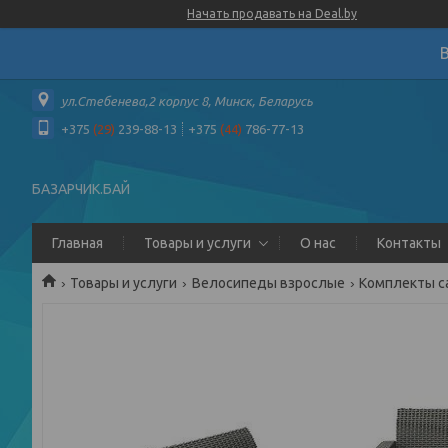
Начать продавать на Deal.by
ул.Стебенева,2 корпус 8, Минск, Беларусь
+375
(29)
239-88-13
+375
(44)
786-77-13
БАЗАРЧИК.БАЙ
Главная
Товары и услуги
О нас
Контакты
Товары и услуги
Велосипеды взрослые
Комплекты с