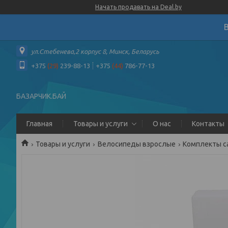
Начать продавать на Deal.by
ул.Стебенева,2 корпус 8, Минск, Беларусь
+375
(29)
239-88-13
+375
(44)
786-77-13
БАЗАРЧИК.БАЙ
Главная
Товары и услуги
О нас
Контакты
Товары и услуги
Велосипеды взрослые
Комплекты с