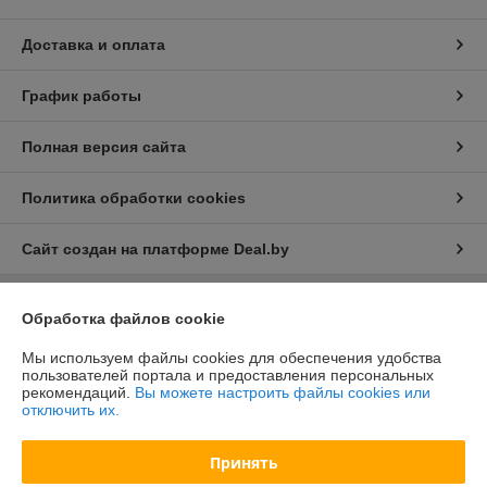
Доставка и оплата
График работы
Полная версия сайта
Политика обработки cookies
Сайт создан на платформе Deal.by
Обработка файлов cookie
Информация для покупателя
Юридическое лицо:
ООО "БелХайлер"
Мы используем файлы cookies для обеспечения удобства
220024, г. Минск, ул. Стебенева, 2А, оф. 21
пользователей портала и предоставления персональных
рекомендаций.
Вы можете настроить файлы cookies или
Регистрационный номер ЕГР: 193304407
отключить их.
УНП: 193304407
Принять
Регистрационный орган: Мингорисполком