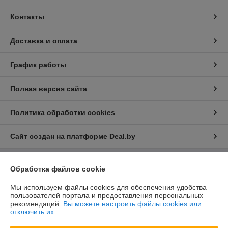
Контакты
Доставка и оплата
График работы
Полная версия сайта
Политика обработки cookies
Сайт создан на платформе Deal.by
Обработка файлов cookie
Информация для покупателя
Юридическое лицо:
ООО "БелХайлер"
Мы используем файлы cookies для обеспечения удобства
220024, г. Минск, ул. Стебенева, 2А, оф. 21
пользователей портала и предоставления персональных
рекомендаций.
Вы можете настроить файлы cookies или
Регистрационный номер ЕГР: 193304407
отключить их.
УНП: 193304407