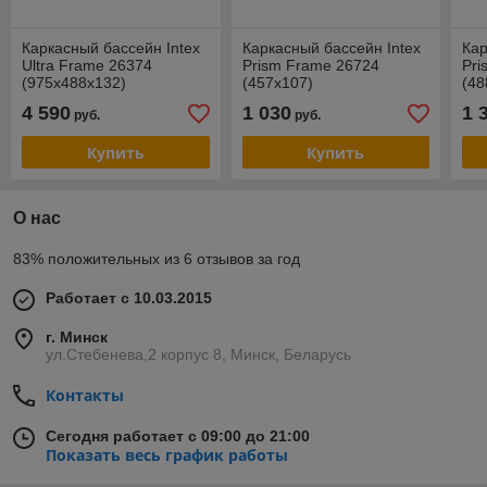
Каркасный бассейн Intex
Каркасный бассейн Intex
Кар
Ultra Frame 26374
Prism Frame 26724
Pr
(975х488х132)
(457х107)
(48
4 590
1 030
1 
руб.
руб.
Купить
Купить
О нас
83% положительных из 6 отзывов за год
Работает с 10.03.2015
г. Минск
ул.Стебенева,2 корпус 8, Минск, Беларусь
Контакты
Сегодня работает с 09:00 до 21:00
Показать весь график работы