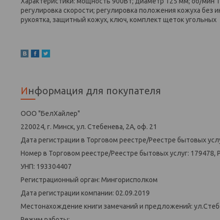
Характеристики: мощность 900Вт; диаметр 125 мм; об/мин 1
регулировка скорости; регулировка положения кожуха без ин
рукоятка, защитный кожух, ключ, комплект щеток угольных
Информация для покупателя
ООО "БелХайлер"
220024, г. Минск, ул. Стебенева, 2А, оф. 21
Дата регистрации в Торговом реестре/Реестре бытовых услу
Номер в Торговом реестре/Реестре бытовых услуг: 179478, 
УНП: 193304407
Регистрационный орган: Мингорисполком
Дата регистрации компании: 02.09.2019
Местонахождение книги замечаний и предложений: ул.Стеб
Режим работы: