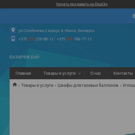
Начать продавать на Deal.by
ул.Стебенева,2 корпус 8, Минск, Беларусь
+375
(29)
239-88-13
+375
(44)
786-77-13
БАЗАРЧИК.БАЙ
Главная
Товары и услуги
О нас
Контакты
Товары и услуги
Шкафы для газовых баллонов
Углош