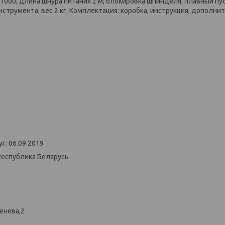
1000; длина шнура питания 2 м; блокировка шпинделя; плавный пус
струмента; вес 2 кг. Комплектация: коробка, инструкция, дополни
г: 06.09.2019
Республика Беларусь
енева,2