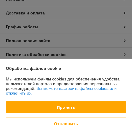
Доставка и оплата
График работы
Полная версия сайта
Политика обработки cookies
Обработка файлов cookie
Сайт создан на платформе Deal.by
Мы используем файлы cookies для обеспечения удобства
пользователей портала и предоставления персональных
Информация для покупателя
рекомендаций.
Вы можете настроить файлы cookies или
отключить их.
Юридическое лицо:
ООО "БелХайлер"
220024, г. Минск, ул. Стебенева, 2А, оф. 21
Принять
Регистрационный номер ЕГР: 193304407
УНП: 193304407
Отклонить
Регистрационный орган: Мингорисполком