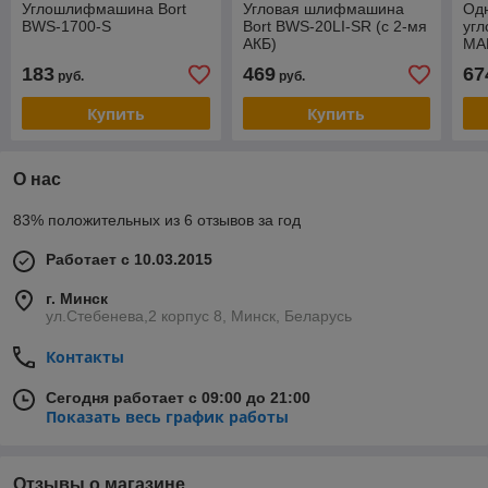
Углошлифмашина Bort
Угловая шлифмашина
Од
BWS-1700-S
Bort BWS-20LI-SR (с 2-мя
уг
АКБ)
MAK
дис
183
469
67
руб.
руб.
пус
Купить
Купить
О нас
83% положительных из 6 отзывов за год
Работает с 10.03.2015
г. Минск
ул.Стебенева,2 корпус 8, Минск, Беларусь
Контакты
Сегодня работает с 09:00 до 21:00
Показать весь график работы
Отзывы о магазине