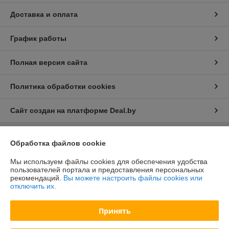
Доставка и оплата
График работы
Полная версия сайта
Политика обработки cookies
Сайт создан на платформе Deal.by
Обработка файлов cookie
Информация для покупателя
Юридическое лицо:
ООО "БелХайлер"
Мы используем файлы cookies для обеспечения удобства
220024, г. Минск, ул. Стебенева, 2А, оф. 21
пользователей портала и предоставления персональных
рекомендаций.
Вы можете настроить файлы cookies или
Регистрационный номер ЕГР: 193304407
отключить их.
УНП: 193304407
Принять
Регистрационный орган: Мингорисполком