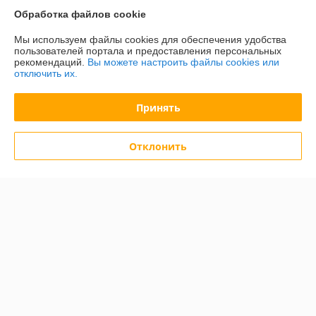
Обработка файлов cookie
Отзывы о магазине
Мы используем файлы cookies для обеспечения удобства
163 отзывов за всё время
пользователей портала и предоставления персональных
рекомендаций.
Вы можете настроить файлы cookies или
Покупатель
03.07.2026
отключить их.
Отлично
Принять
Сделка подтверждена через корзину
Отклонить
Покупатель
23.06.2026
Отлично
Сделка подтверждена через корзину
Показать все отзывы
О нас