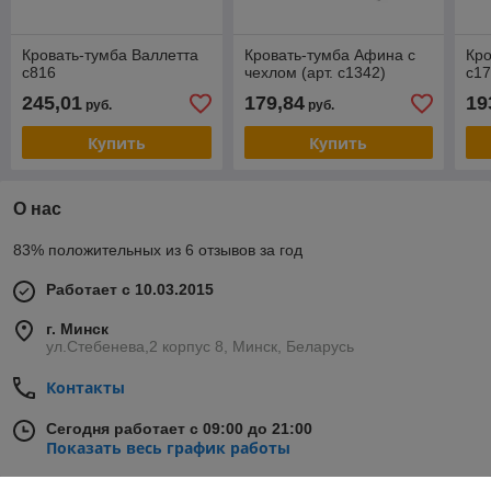
Кровать-тумба Валлетта
Кровать-тумба Афина с
Кро
с816
чехлом (арт. с1342)
с1
245,01
179,84
19
руб.
руб.
Купить
Купить
О нас
83% положительных из 6 отзывов за год
Работает с 10.03.2015
г. Минск
ул.Стебенева,2 корпус 8, Минск, Беларусь
Контакты
Сегодня работает с 09:00 до 21:00
Показать весь график работы