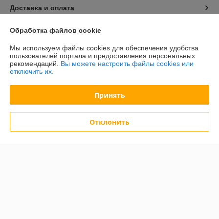
Доставка и оплата
Обработка файлов cookie
График работы
Мы используем файлы cookies для обеспечения удобства
Полная версия сайта
пользователей портала и предоставления персональных
рекомендаций.
Вы можете настроить файлы cookies или
отключить их.
Политика обработки cookies
Принять
Сайт создан на платформе Deal.by
Отклонить
Информация для покупателя
Юридическое лицо:
ООО "БелХайлер"
220024, г. Минск, ул. Стебенева, 2А, оф. 21
Регистрационный номер ЕГР: 193304407
УНП: 193304407
Регистрационный орган: Мингорисполком
Дата регистрации компании: 02.09.2019