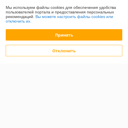
Доставка и оплата
Мы используем файлы cookies для обеспечения удобства
пользователей портала и предоставления персональных
рекомендаций.
Вы можете настроить файлы cookies или
График работы
отключить их.
Полная версия сайта
Принять
Политика обработки cookies
Отклонить
Сайт создан на платформе Deal.by
Информация для покупателя
Юридическое лицо:
ООО "БелХайлер"
220024, г. Минск, ул. Стебенева, 2А, оф. 21
Регистрационный номер ЕГР: 193304407
УНП: 193304407
Регистрационный орган: Мингорисполком
Дата регистрации компании: 02.09.2019