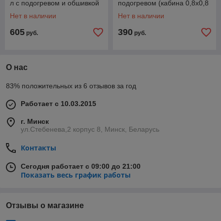
л с подогревом и обшивкой
подогревом (кабина 0,8х0,8
(каркас из оцинкованной
м с обтяжкой)
Нет в наличии
Нет в наличии
трубы 20х20 мм)
605
390
руб.
руб.
О нас
83% положительных из 6 отзывов за год
Работает с 10.03.2015
г. Минск
ул.Стебенева,2 корпус 8, Минск, Беларусь
Контакты
Сегодня работает с 09:00 до 21:00
Показать весь график работы
Отзывы о магазине