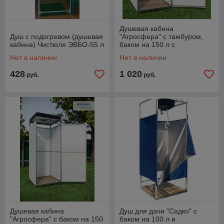
Душевая кабина
Душ с подогревом (душевая
"Агросфера" с тамбуром,
кабина) Чистюля ЭВБО-55 л
баком на 150 л с
подогревом и обшивкой
Нет в наличии
Нет в наличии
(каркас из оцинкованной
трубы
428
1 020
руб.
руб.
Душевая кабина
Душ для дачи "Садко" с
"Агросфера" с баком на 150
баком на 100 л и